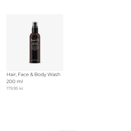
oprindelige
aktuelle
pris
pris
var:
er:
149,95 kr..
99,95 kr..
Hair, Face & Body Wash
200 ml
179,95
kr.