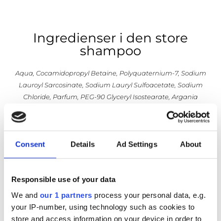
Ingredienser i den store
shampoo
Aqua, Cocamidopropyl Betaine, Polyquaternium-7, Sodium
Lauroyl Sarcosinate, Sodium Lauryl Sulfoacetate, Sodium
Chloride, Parfum, PEG-90 Glyceryl Isostearate, Argania
Spinosa (Argan Oil) Kernel Oil, Laureth-2, Benzyl Alcohol,
Disodium Edta, Linalool, Magnesium Nitrate,
Methylchloroisothiazolinone, Magnesium Chloride,
Consent
Details
Ad Settings
About
Methylisothiazolinone.
Ingredienserne i Pomp & Co.’s vask er udvalgt med omhu for
at opnå den bedste balance mellem effektivitet og
Responsible use of your data
skånsomhed. Aqua sørger for at holde huden hydreret, mens
We and
our 1 partners
process your personal data, e.g.
Cocamidopropyl Betaine og Sodium Lauroyl Sarcosinate
your IP-number, using technology such as cookies to
renser og bevarer hudens naturlige fugt. Polyquaternium-7
store and access information on your device in order to