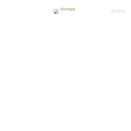
0,00
kr.

≡
FORSIDE
SHOP
JOURNAL
HISTORIEN
OM OS
KONTAKT