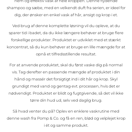
nem og effektiv vask af hele kroppen. Denne flydende
shampoo og sæbe, med en velkendt duft fra serien, er ideel for
dig, der ønsker en enkel vask af hår, ansigt og krop i et.
Ved brug af denne komplette løsning vil du opleve, at du
sparer tid i badet, da du ikke længere behøver at bruge flere
forskellige produkter. Produktet er udviklet med et stærkt
koncentrat, så du kun behøver at bruge en lille mængde for at
opnå et tilfredsstillende resultat.
For at anvende produktet, skal du først vaske dig på normal
vis. Tag derefter en passende mængde af produktet i din
hånd og massér det forsigtigt ind i dit hår og krop. Skyl
grundigt med vand og gentag evt. processen, hvis det er
nødvendigt. Produktet er blidt og fugtgivende, så det vil ikke
tørre din hud ud, selv ved daglig brug.
Så hvad venter du på? Oplev en enklere vaskrutine med
denne wash fra Pomp & Co. og få en ren, blød og velplejet krop
i ét og samme produkt.