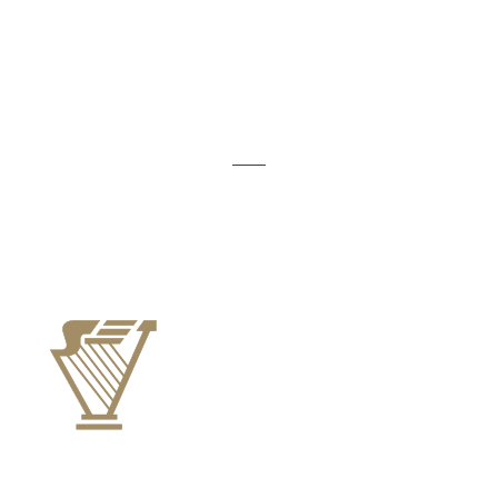
Premium Collection
Accessories
POLITIKKER
_____
Handelsbetingelser
Cookiepolitik
Privatlivspolitik