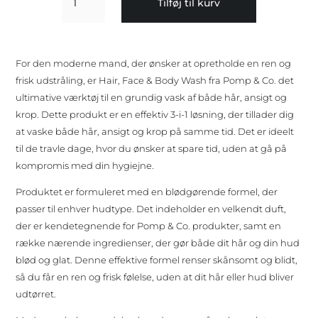
Tilføj til kurv
Face
&
Body
Wash
For den moderne mand, der ønsker at opretholde en ren og
1000
frisk udstråling, er Hair, Face & Body Wash fra Pomp & Co. det
ml
ultimative værktøj til en grundig vask af både hår, ansigt og
antal
krop. Dette produkt er en effektiv 3-i-1 løsning, der tillader dig
at vaske både hår, ansigt og krop på samme tid. Det er ideelt
til de travle dage, hvor du ønsker at spare tid, uden at gå på
kompromis med din hygiejne.
Produktet er formuleret med en blødgørende formel, der
passer til enhver hudtype. Det indeholder en velkendt duft,
der er kendetegnende for Pomp & Co. produkter, samt en
række nærende ingredienser, der gør både dit hår og din hud
blød og glat. Denne effektive formel renser skånsomt og blidt,
så du får en ren og frisk følelse, uden at dit hår eller hud bliver
udtørret.