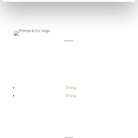
_____
+45 61 60 12 05
info@pompandco.dk
CVR: 36683252
Følg
Følg
KUNDESERVICE
_____