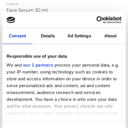
Face Serum 30 ml
249,95
kr.
Consent
Details
Ad Settings
About
Hydrating Shave Crème
100 ml
Responsible use of your data
Den
Den
249,95
kr.
199,95
kr.
We and
our 1 partners
process your personal data, e.g.
oprindelige
aktuelle
your IP-number, using technology such as cookies to
pris
pris
store and access information on your device in order to
var:
er:
serve personalized ads and content, ad and content
249,95 kr..
199,95 kr..
measurement, audience research and services
Beard Oil 30 ml
development. You have a choice in who uses your data
249,95
kr.
and for what purposes. Your privacy choices are only
applicable on this digital property where you have made
your choices. You can change or withdraw your consent
any time from the Cookie Declaration or by clicking on