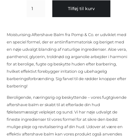
Moisturising
Tilføj til kurv
Aftershave
Balm
100
ml
Moisturising Aftershave Balm fra Pomp & Co. er udviklet med
antal
en speciel formel, der er antiinflammatorisk og beriget med
en nøje udvalgt blanding af naturlige ingredienser. Aloe vera,
panthenol, glycerin, troldnød og arganolie arbejder i harmoni
for at berolige, fugte og beskytte huden efter barbering,
hvilket effektivt forebygger irritation og ubehagelig
barberingsforbrænding. Sig farvel til de rødder knopper efter
barbering!
Beroligende, næringsrig og beskyttende – vores fugtgivende
aftershave balm er skabt til at efterlade din hud
følelsesmæssigt velplejet og sund. Vi har nøje udvalgt de
fineste ingredienser til vores formel for at sikre den bedst
mulige pleje og revitalisering af din hud. Udover at være en
effektiv aftershave balm kan vores produkt også anvendes