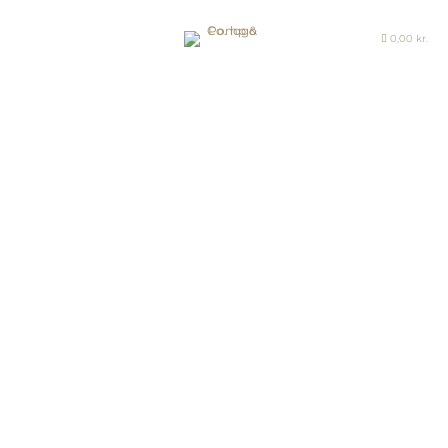
0,00
kr.

≡
FORSIDE
SHOP
JOURNAL
HISTORIEN
OM OS
KONTAKT