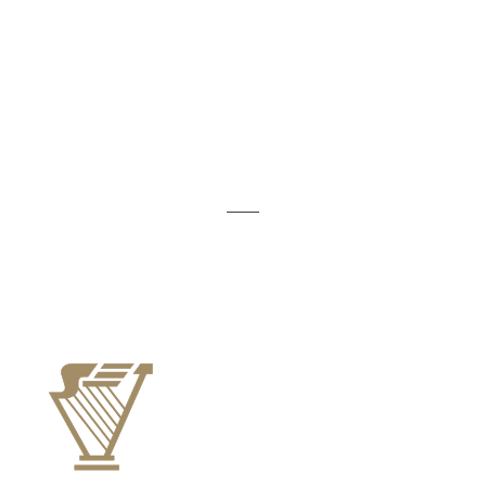
Ansigt
Krop
Premium Collection
Accessories
POLITIKKER
_____
Handelsbetingelser
Cookiepolitik
Privatlivspolitik