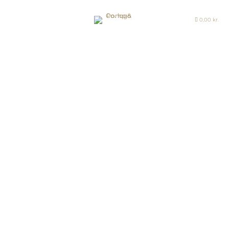
0,00
kr.

≡
FORSIDE
SHOP
JOURNAL
HISTORIEN
OM OS
KONTAKT