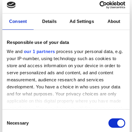
Consent
Details
Ad Settings
About
Responsible use of your data
We and
our 1 partners
process your personal data, e.g.
Kort hår er en tidløs og populær valgmulighed for
your IP-number, using technology such as cookies to
mænd. Det kombinerer praktisk vedligeholdelse
store and access information on your device in order to
med stilfulde muligheder, der kan tilpasses enhver...
serve personalized ads and content, ad and content
measurement, audience research and services
development. You have a choice in who uses your data
and for what purposes. Your privacy choices are only
applicable on this digital property where you have made
your choices. You can change or withdraw your consent
any time from the Cookie Declaration or by clicking on
Consent
the Privacy trigger icon.
Necessary
Selection