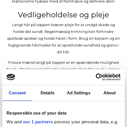
krøllecreme hjælpe med at fremhæve og definere dem.
Vedligeholdelse og pleje
Langt hår på toppen kræver pleje for at undgå skade og
holde det sundt. Regelmæssig trimning kan forhindre
spaltede spidser og holde håret i form. Brug en balsam og en
fugtgivende hårmaske for at opretholde sundhed og glans i
dit hår.
Frisure mænd langt på toppen er en spændende mulighed
for at udtrykke personlig stil. Uanset hvilken frisure du vælger,
hjælper den rigtige pasform og styling med at skabe et look,
der er både stilfuldt og behageligt at bære. Eksperimenter
med forskellige stilarter, og find den, der passer bedst til dig.
Consent
Details
Ad Settings
About
Responsible use of your data
We and
our 1 partners
process your personal data, e.g.