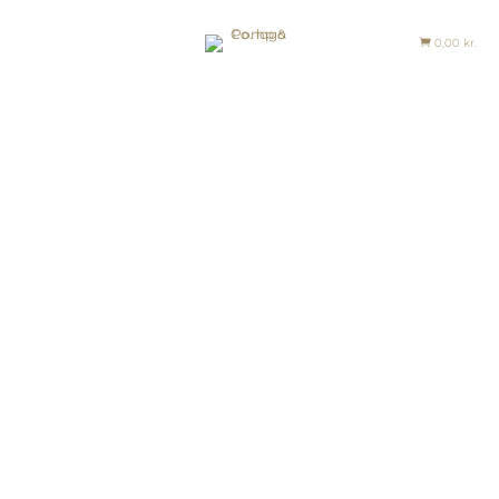
0,00
kr.

≡
FORSIDE
SHOP
JOURNAL
HISTORIEN
OM OS
KONTAKT