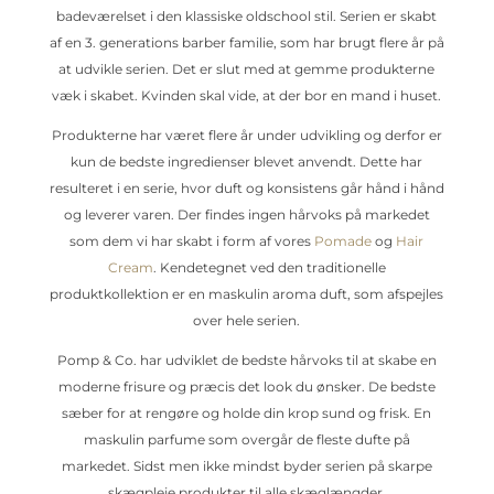
badeværelset i den klassiske oldschool stil. Serien er skabt
af en 3. generations barber familie, som har brugt flere år på
at udvikle serien. Det er slut med at gemme produkterne
væk i skabet. Kvinden skal vide, at der bor en mand i huset.
Produkterne har været flere år under udvikling og derfor er
kun de bedste ingredienser blevet anvendt. Dette har
resulteret i en serie, hvor duft og konsistens går hånd i hånd
og leverer varen. Der findes ingen hårvoks på markedet
som dem vi har skabt i form af vores
Pomade
og
Hair
Cream
. Kendetegnet ved den traditionelle
produktkollektion er en maskulin aroma duft, som afspejles
over hele serien.
Pomp & Co. har udviklet de bedste hårvoks til at skabe en
moderne frisure og præcis det look du ønsker. De bedste
sæber for at rengøre og holde din krop sund og frisk. En
maskulin parfume som overgår de fleste dufte på
markedet. Sidst men ikke mindst byder serien på skarpe
skægpleje produkter til alle skæglængder.