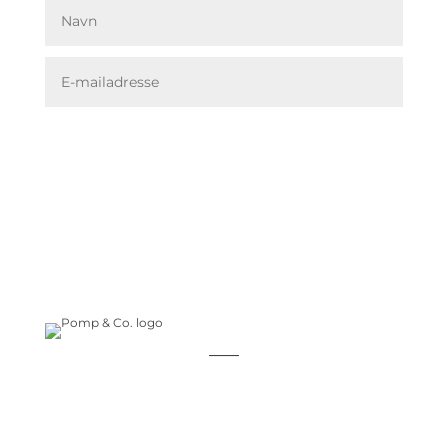
Tilmeld dig
_____
+45 61 60 12 05
info@pompandco.dk