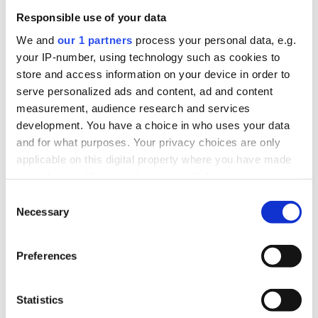
Responsible use of your data
We and
our 1 partners
process your personal data, e.g.
your IP-number, using technology such as cookies to
store and access information on your device in order to
serve personalized ads and content, ad and content
measurement, audience research and services
development. You have a choice in who uses your data
and for what purposes. Your privacy choices are only
applicable on this digital property where you have made
your choices. You can change or withdraw your consent
any time from the Cookie Declaration or by clicking on
Consent
the Privacy trigger icon.
Necessary
Selection
Find out more about how your personal data is processed
Preferences
and set your preferences in the
details section
.
We use cookies to personalise content and ads, to
Statistics
provide social media features and to analyse our traffic.