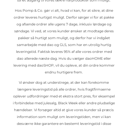
så let adgang til vores lækre hårprodukter som muligt.
Hos Pomp & Co. gør vi alt, hvad vi kan, for at sikre, at dine
ordrer leveres hurtigst muligt. Derfor sørger vi for at pakke
og afsende ordrer alle ugens 7 dage, inklusiv lørdage og
søndage. Vi ved, at vores kunder ønsker at modtage deres
pakker så hurtigt som muligt, og derfor har vi indgået
samarbejde med dao og GLS, som har en utrolig hurtig
leveringstid. Faktisk leveres 95% af alle vores ordrer med
dao allerede næste dag. Hvis du vælger daoHOME eller
levering med daoSHOP, vil du opleve, at din ordre kommer
endnu hurtigere frem.
Vi ønsker dog at understrege, at der kan forekomme
længere leveringstid på alle ordrer, hvis fragtfirmaerne
oplever udfordringer med et ekstra stort pres, for eksempel
i forbindelse med julesalg, Black Week eller andre pludselige
hændelser. Vi forsøger altid at give vores kunder så præcis
information som muligt om leveringstiden, men vi kan
desværre ikke garantere en bestemt leveringstid i disse