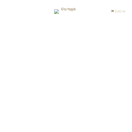
0,00
kr.

≡
FORSIDE
SHOP
JOURNAL
HISTORIEN
OM OS
KONTAKT