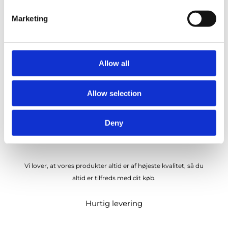
We also share information about your use of our site with
Marketing
our social media, advertising and analytics partners who
may combine it with other information that you’ve
provided to them or that they’ve collected from your use
of their services.
Allow all
Allow selection
Deny
Kvalitetsprodukter
Vi lover, at vores produkter altid er af højeste kvalitet, så du
altid er tilfreds med dit køb.
Hurtig levering