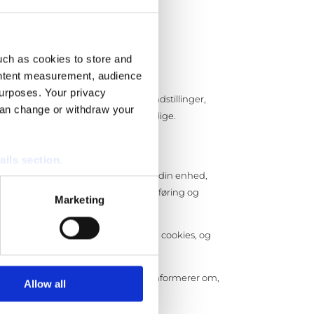
uch as cookies to store and
ontent measurement, audience
urposes. Your privacy
Cookies bruges til at huske dine indstillinger,
can change or withdraw your
an være permanente eller midlertidige.
orlader hjemmesiden. Der er også
acking.
ails section
.
permanente cookies, som forbliver på din enhed,
u besøger, og som bruges til markedsføring og
se our traffic. We also share
Marketing
ers who may combine it with
 services.
u kan vælge at acceptere eller afvise cookies, og
okies. Det er derfor vigtigt at vi informerer om,
Allow all