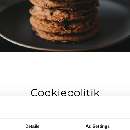
Cookiepolitik
ner om dine personlige oplysninger og ønsker at informere dig om, hvo
ger vores webshop. Det er vigtigt for os at overholde de relevante l
Details
Ad Settings
t. Derfor har vi udarbejdet denne cookiepolitik for at informere dig o