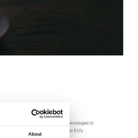
rdan vi bruger cookies og andre teknologier til
ovgivninger og reguleringer, herunder EU’s
About
m vores praksis for brug af cookies.