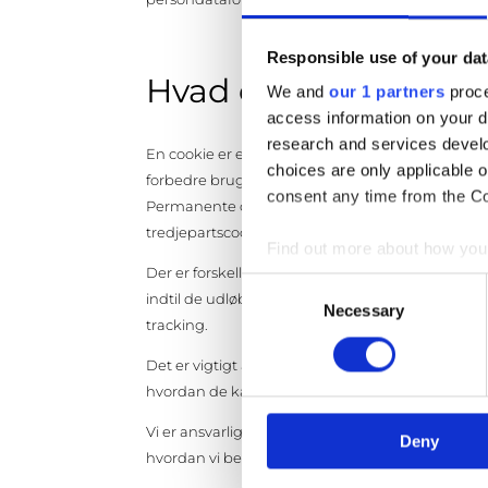
Responsible use of your dat
Hvad er en cookiepol
We and
our 1 partners
proce
access information on your d
research and services devel
En cookie er en lille tekstfil, der gemmes på di
choices are only applicable 
forbedre brugeroplevelsen og give information 
consent any time from the Coo
Permanente cookies forbliver på din enhed, indtil 
tredjepartscookies, som er placeret af andre hj
Find out more about how your
Der er forskellige typer af cookies, herunder se
Consent
indtil de udløber eller bliver slettet. Der er og
We use cookies to personalis
Necessary
Selection
tracking.
information about your use of
other information that you’ve
Det er vigtigt at vi informerer dig om, hvilke coo
hvordan de kan ændre dine indstillinger.
Vi er ansvarlige for at beskytte dine persondata,
Deny
hvordan vi beskytter dine data, og hvordan vi ov