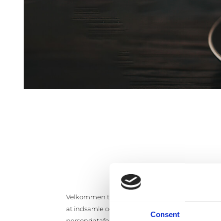
Velkommen til Pomp & Co.’s cookiepolitik. Vi vær
at indsamle og behandle data om dig, når du besø
Consent
persondataforordning (GDPR) og ePrivacy-direktive