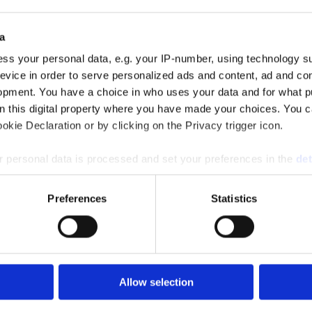
a
itik?
ss your personal data, e.g. your IP-number, using technology s
evice in order to serve personalized ads and content, ad and c
opment. You have a choice in who uses your data and for what p
n computers eller mobilenheds harddisk, når du besøger en hjemmeside. 
on this digital property where you have made your choices. You 
til hjemmesidens ejer om, hvordan du bruger hjemmesiden. Cookies k
kie Declaration or by clicking on the Privacy trigger icon.
de udløber eller bliver slettet. Midlertidige cookies slettes, når du f
emmesider end den, du besøger, og som bruges til markedsføring og tr
 personal data is processed and set your preferences in the
det
ssion cookies, som kun eksisterer i den tid, du er på hjemmesiden, og 
så tredjepartscookies, som er placeret af andre hjemmesider end den, d
e content and ads, to provide social media features and to analy
Preferences
Statistics
 our site with our social media, advertising and analytics partn
 provided to them or that they’ve collected from your use of their
kies vi bruger, og hvorfor vi bruger dem. Vi oplyser også om, hvordan d
 herunder din IP-adresse og andre oplysninger, der indsamles gennem co
Allow selection
erholder de relevante lovgivninger og reguleringer.