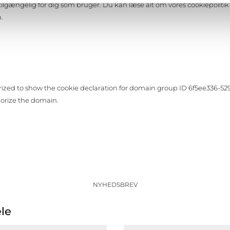
et tilgængelig for dig som bruger. Du kan læse alt om vores cookiepolit
.
ed to show the cookie declaration for domain group ID 6f5ee336-529
orize the domain.
NYHEDSBREV
ele