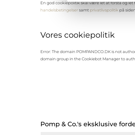
En god cookiepolitik skal være let at forstå og l
handelsbetingelser
samt
privatlivspolitik
på siden
Vores cookiepolitik
Error: The domain POMPANDCO.DK is not authoriz
domain group in the Cookiebot Manager to auth
Pomp & Co.'s eksklusive ford