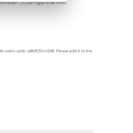
ik forneden. Du kan også finde vores
b-4a64-a2dc-a8bf630cc598. Please add it to the